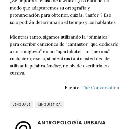
¿Se impondrá el uso de lawfare? ¿Lo hará de tal
modo que adaptaremos su ortografía y
pronunciación para obtener, quizás, “laufer”? Eso
solo podrán determinarlo el tiempo y los hablantes.
Mientras tanto, sigamos utilizando la “ofimática”
para escribir canciones de “cantautor” que dedicarle
a un “amigovio” en un “apartahotel” un “juernes”
cualquiera; eso sí, si mientras tanto usted decide
utilizar la palabra
lawfare
, no olvide escribirla en
cursiva.
Fuente:
The Conversation
LENGUAJE
LINGÜÍSTICA
ANTROPOLOGÍA URBANA