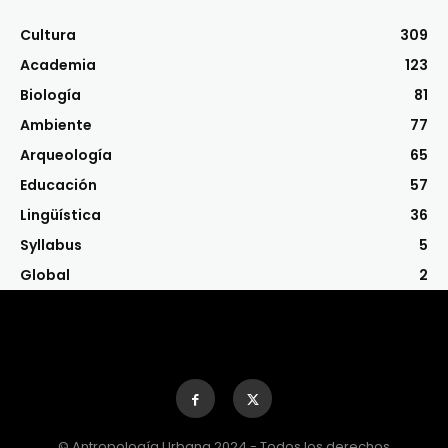
Cultura
309
Academia
123
Biología
81
Ambiente
77
Arqueología
65
Educación
57
Lingüística
36
Syllabus
5
Global
2
© Antropología Urbana 2024 - Todos los derechos