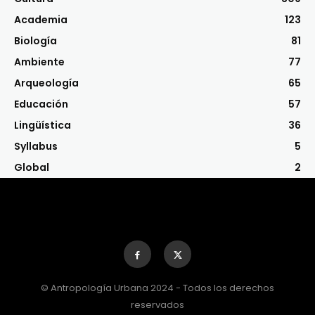
Academia
123
Biología
81
Ambiente
77
Arqueología
65
Educación
57
Lingüística
36
Syllabus
5
Global
2
© Antropología Urbana 2024 - Todos los derechos
reservados