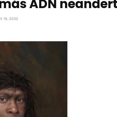
más ADN neandert
E 19, 2022