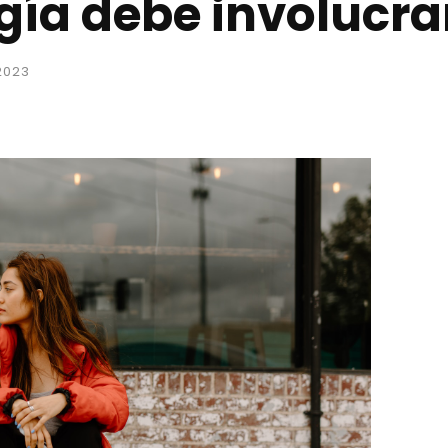
gía debe involucra
2023